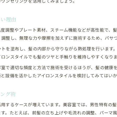
カウンセリングを活用してみましょう。
美容室アイロン後のアフターケア最新テクニック
自宅でできる美容室帰り風アイロンメンテ術
しい理由
持続力アップに必要な美容室流トリートメント
温度調整やプレート素材、スチーム機能などが高性能で、
美容室アイロンの効果を保つ日常のポイント
く調整し、無理な力や摩擦を加えずに施術するため、パサ
摩擦と熱ダメージを減らすための秘訣
ントを塗布し、髪の内部から守りながら熱処理を行います
美容室で教わる摩擦軽減アイロンの使い方
イロンスタイルでも髪のツヤと手触りを維持しやすくなり
熱ダメージを抑える美容室独自のアイロン術
容室で適切な頻度と方法で施術を受けるほうが、髪の健康
お問い合わせはこちら
お問い合わせはこちら
美容室流プレート素材選びと髪への優しさ
術と設備を活かしたアイロンスタイルを検討してみてはい
摩擦ゼロへ導く美容室アイロンのプロ技
美容室がおすすめするダメージ対策の実践例
リング術
活用するケースが増えています。美容室では、男性特有の
ます。たとえば、前髪の立ち上げや毛流れの調整、パーマ