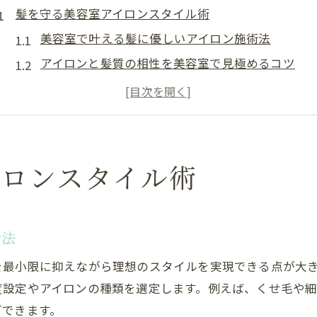
髪を守る美容室アイロンスタイル術
美容室で叶える髪に優しいアイロン施術法
アイロンと髪質の相性を美容室で見極めるコツ
美容室アイロンが日常ケアより髪に優しい理由
メンズも安心の美容室アイロンスタイリング術
アイロンしながらカットする美容室の利点と注意
理想のツヤ髪を叶えるアイロンの使い方
イロンスタイル術
美容室でツヤ髪を作るアイロンテクニック解説
ストレートアイロン専売品が美容室で選ばれる理
術法
くせ毛でもツヤ髪に導く美容室アイロンの工夫
美容室のプロが実践するツヤ髪仕上げの秘訣
を最小限に抑えながら理想のスタイルを実現できる点が大
自宅と美容室のツヤ感の違いを知るポイント
度設定やアイロンの種類を選定します。例えば、くせ毛や
グできます。
くせ毛も安心な美容室の温度管理術