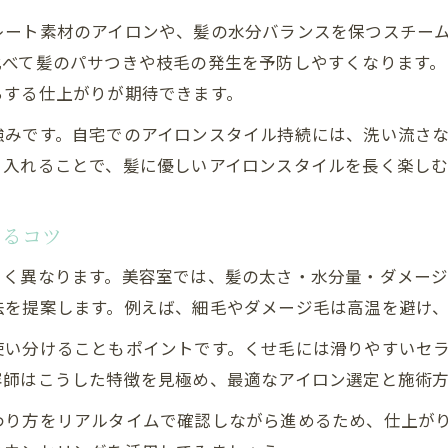
くせ毛対応の美容室アイロン温度設定の極意
レート素材のアイロンや、髪の水分バランスを保つスチー
髪が痛まない美容室のアイロン温度調整術
比べて髪のパサつきや枝毛の発生を予防しやすくなります。
ちする仕上がりが期待できます。
美容室ならではの髪質別温度管理のポイント
ヘアアイロンの適温を美容室で見極める方法
強みです。自宅でのアイロンスタイル持続には、洗い流さ
り入れることで、髪に優しいアイロンスタイルを長く楽しむ
美容室でくせ毛を活かす温度管理テクニック
自宅と美容室アイロンの違いを徹底解説
めるコツ
美容室と自宅アイロンの仕上がり差を分析
専門美容室のアイロン施術と家庭用の違い
きく異なります。美容室では、髪の太さ・水分量・ダメー
アイロン専売品と市販品の特徴を美容室目線で解
法を提案します。例えば、細毛やダメージ毛は高温を避け
美容室アイロンの均一加熱が与える髪への効果
使い分けることもポイントです。くせ毛には滑りやすいセ
自宅ケアと美容室施術の持続力比較ガイド
容師はこうした特徴を見極め、最適なアイロン選定と施術
美容室帰りの仕上がりを長持ちさせる方法
わり方をリアルタイムで確認しながら進めるため、仕上が
美容室仕上げのツヤ髪をキープするケア習慣