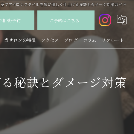
容室でアイロンスタイルを髪に優しく仕上げる秘訣とダメージ対策ガイド
Eで相談/予約
ご予約はこちら
当サロンの特徴
アクセス
ブログ
コラム
リクルート
カット
カラー
げる秘訣とダメージ対策
パーマ
縮毛矯正
トリートメント