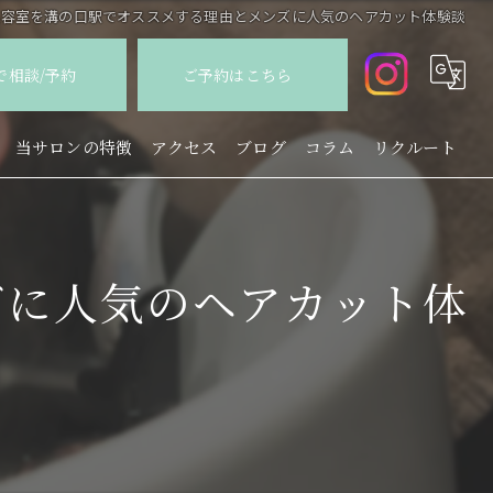
美容室を溝の口駅でオススメする理由とメンズに人気のヘアカット体験談
Eで相談/予約
ご予約はこちら
当サロンの特徴
アクセス
ブログ
コラム
リクルート
カット
カラー
ズに人気のヘアカット体
パーマ
縮毛矯正
トリートメント