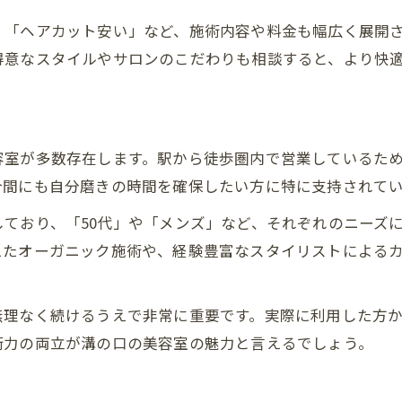
美容室で仕事帰りに癒やされる溝の口の魅力
」「ヘアカット安い」など、施術内容や料金も幅広く展開
溝の口駅でリラックスできる美容室の選び方
得意なスタイルやサロンのこだわりも相談すると、より快
美容室体験で忙しい毎日に癒しをプラス
溝の口で快適な美容室時間を過ごすポイント
仕事終わりでも通いやすい美容室を溝の口で
容室が多数存在します。駅から徒歩圏内で営業しているた
口コミで注目される美容室の選び方ガイド
合間にも自分磨きの時間を確保したい方に特に支持されて
美容室の口コミを活用した選び方のコツ
ており、「50代」や「メンズ」など、それぞれのニーズ
溝の口で口コミ人気の美容室が選ばれる理由
お問い合わせはこちら
お問い合わせはこちら
えたオーガニック施術や、経験豊富なスタイリストによる
口コミを参考に美容室選びで失敗しない方法
美容室のランキングと口コミの見極め方
無理なく続けるうえで非常に重要です。実際に利用した方
溝の口駅で美容室を口コミから選ぶポイント
術力の両立が溝の口の美容室の魅力と言えるでしょう。