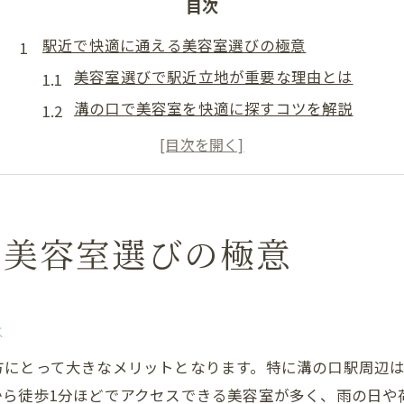
目次
駅近で快適に通える美容室選びの極意
美容室選びで駅近立地が重要な理由とは
溝の口で美容室を快適に探すコツを解説
通いやすい美容室は溝の口で見つかる
メンズも納得の溝の口駅近美容室の魅力
溝の口駅周辺で美容室選びを成功させる方法
溝の口駅周辺でカット技術が光る魅力
る美容室選びの極意
美容室のカット技術が高い溝の口の特徴
溝の口で上手なカットが受けられる理由
は
カット技術重視の美容室が溝の口に集結
美容室で理想のヘアカットを叶える秘訣
方にとって大きなメリットとなります。特に溝の口駅周辺
溝の口美容室のカット体験で納得の仕上がり
から徒歩1分ほどでアクセスできる美容室が多く、雨の日や