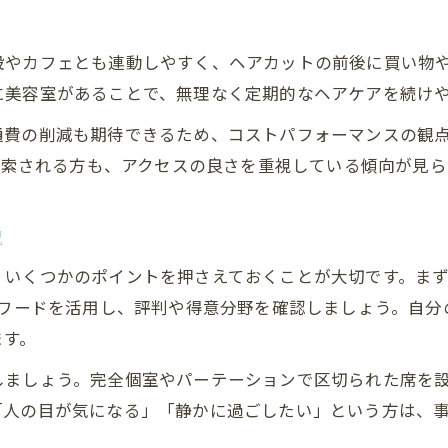
メンズにも人気な美容室の理由を解説
メンズに支持される溝の口美容室の特徴
設やカフェとも連動しやすく、ヘアカットの前後に買い物
美容室でメンズが快適な理由を徹底解説
に美容室があることで、無理なく定期的なヘアケアを続け
溝の口駅の美容室がメンズに選ばれる理由
通費の削減も期待できるため、コストパフォーマンスの観
美容室選びでメンズ向けサービスに注目を
で検索される方も、アクセスの良さを重視している傾向が見ら
メンズおすすめの美容室を溝の口で探す方法
ショートカットなら溝の口駅が狙い目
説
ショートカットが得意な溝の口の美容室事情
いくつかのポイントを押さえておくことが大切です。まず
溝の口駅周辺で叶う理想のショートヘア体験
のワードを活用し、評判や得意分野を確認しましょう。自
美容室でショートカットを成功させるコツ
ます。
溝の口美容室のショートカット人気の秘密
しましょう。完全個室やパーテーションで区切られた席を
ショートカットを任せたい溝の口駅の美容室
「人の目が気になる」「静かに過ごしたい」という方は、
仕事帰りに最適なリラックスできる美容室体験