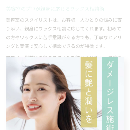
美容室のプロが親身に応じるワックス相談術
美容室のスタイリストは、お客様一人ひとりの悩みに寄
り添い、親身にワックス相談に応じてくれます。初めて
の方やワックスに苦手意識がある方でも、丁寧なヒアリ
ングと実演で安心して相談できるのが特徴です。
プロは、髪質や希望のスタイルを細かく分析し、最適な
アドバイスを提供。例えば「鶴見 美容院 カットがうま
い」と評判のサロンでは、カットとワックスの相性まで
考慮し、再現性の高いセット方法を提案してくれます。
ワックスの量や使い方のコツ、失敗しやすいポイントな
ども具体的に教えてもらえるため、日常のスタイリング
が楽になります。
また、忙しい方や予約なしで来店する方にも柔軟に対応