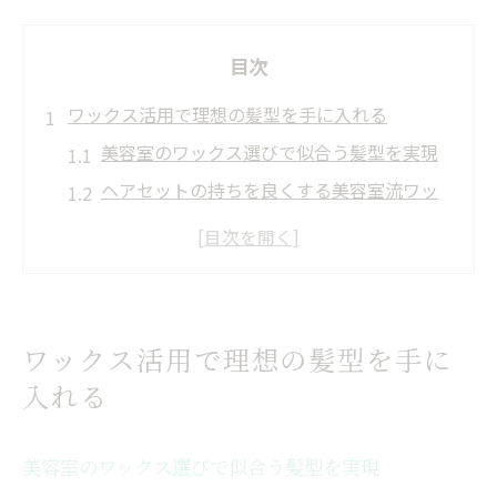
目次
ワックス活用で理想の髪型を手に入れる
美容室のワックス選びで似合う髪型を実現
ヘアセットの持ちを良くする美容室流ワッ
クス術
美容室推奨ワックスで朝の時短スタイリン
グ
髪質別に美容室が伝えるワックスの使い方
ワックス活用で理想の髪型を手に
美容室のプロが教えるワックス活用の秘訣
入れる
美容室ならではのワックス相談術発見
美容室でワックス選びの悩みを解消する方
美容室のワックス選びで似合う髪型を実現
法