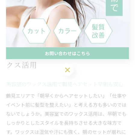
し、「鶴見 美容院 予約 なし」でも気軽に相談できる体
制が整っています。どんな小さな悩みでも遠慮せずに相
談し、プロの知識を活かすことで、理想のヘアスタイル
を実現しましょう。
横浜市鶴見区で話題の美容室ワッ
お問い合わせはこちら
クス活用
お問い合わせはこちら
美容室のワックス活用で鶴見ヘアセット早朝も安心
鶴見エリアで「朝早くからヘアセットしたい」「仕事や
イベント前に髪型を整えたい」と考える方も多いのでは
ないでしょうか。美容室でのワックス活用は、早朝でも
しっかりとしたスタイルを長持ちさせる大きな味方で
す。ワックスは湿気や汗にも強く、朝のセットが崩れに