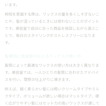
います。
美容室のワックス施術は予約なしでも快適
時短を意識する際は、ワックスの量を多くしすぎないこ
美容室予約なしでも安心のワックス相談術
とや、髪が湿っているときには使わないことがポイント
美容室が提案する手軽なワックス体験方法
です。美容室で自分に合った商品を相談しながら選ぶこ
美容室予約なしで受けるワックス仕上げの
とで、毎日のスタイリングがストレスフリーになりま
流れ
す。
髪質別に美容室が伝えるワックスの使い方
髪質によって最適なワックスの使い方は大きく異なりま
す。美容室では、一人ひとりの髪質に合わせたアドバイ
スを行い、理想の仕上がりに導きます。
例えば、細く柔らかい髪には軽いクリームタイプやミル
クタイプ、ボリュームが欲しい場合はマットタイプ、硬
く広がりやすい髪にはセット力の高いワックスが適して