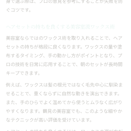
身で選ぶ際は、プロの意見を参考にすることが失敗を防
美容室で話題の鶴見カット上手なワックス
ぐコツです。
仕上げ
美容室で50代に人気の鶴見ワックススタイ
ヘアセットの持ちを良くする美容室流ワックス術
ル提案
美容室ならではのワックス術を取り入れることで、ヘア
川崎市の美容室が教えるワックステクニック
セットの持ちが格段に良くなります。ワックスの量や塗
美容室が伝授する川崎でのワックステクの
布するタイミング、手の動かし方がポイントとなり、プ
基本
ロの技術を日常に応用することで、朝のセットが長時間
美容室のプロが語る川崎流ワックススタイ
キープできます。
リング法
例えば、ワックスは髪の根元ではなく毛先中心に馴染ま
美容室による川崎髪質改善とワックス活用
せることで、重くならずに自然な動きを演出できます。
術
また、手のひらでよく温めてから使うとムラなく広がり
美容室発ワックスで川崎メンズにもおすす
やすくなります。鶴見の美容室でも、このような細やか
めの方法
なテクニックが高い評価を受けています。
美容室で学ぶ川崎のワックス失敗しないコ