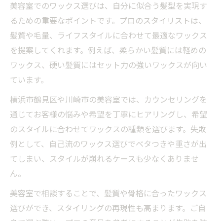
美容室でのワックス選びは、自分に似合う髪型を実現す
美容室で聞けるワックスの正しい相談ポイ
るための重要なポイントです。プロのスタイリストは、
ント
髪質や毛量、ライフスタイルに合わせて最適なワックス
美容室でワックス相談が人気の理由と魅力
を提案してくれます。例えば、柔らかい髪質には軽めの
美容室でできる髪質改善とワックス提案の
ワックス、硬い髪質にはセット力の強いワックスが向い
極意
ています。
美容室のプロが親身に応じるワックス相談
横浜市鶴見区や川崎市の美容室では、カウンセリングを
術
通じてお客様の悩みや希望を丁寧にヒアリングし、希望
横浜市鶴見区で話題の美容室ワックス活用
のスタイルに合わせてワックスの種類を選びます。失敗
美容室のワックス活用で鶴見ヘアセット早
例として、自己流のワックス選びでベタつきや重さが出
朝も安心
てしまい、スタイルが崩れるケースも少なくありませ
美容室で叶える鶴見の安いワックスヘアセ
ん。
ット術
美容室で相談することで、髪質や骨格に合ったワックス
美容室おすすめ鶴見メンズワックス活用ポ
選びができ、スタイリングの再現性も高まります。ご自
イント