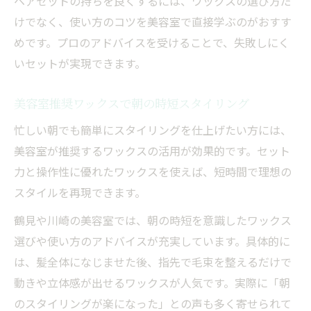
ヘアセットの持ちを良くするには、ワックスの選び方だ
ツ
けでなく、使い方のコツを美容室で直接学ぶのがおすす
鶴見の美容室で叶うメンズスタイリング術
めです。プロのアドバイスを受けることで、失敗しにく
美容室流メンズワックスの選び方と使い方
いセットが実現できます。
美容室が教える鶴見メンズ向けワックスア
美容室推奨ワックスで朝の時短スタイリング
レンジ
忙しい朝でも簡単にスタイリングを仕上げたい方には、
美容室で相談できる鶴見のメンズ髪質改善
美容室が推奨するワックスの活用が効果的です。セット
術
力と操作性に優れたワックスを使えば、短時間で理想の
美容室のワックスで簡単メンズヘアセット
スタイルを再現できます。
体験
美容室メンズ向け鶴見人気のワックススタ
鶴見や川崎の美容室では、朝の時短を意識したワックス
イル
選びや使い方のアドバイスが充実しています。具体的に
は、髪全体になじませた後、指先で毛束を整えるだけで
予約なしでも安心な美容室のワックス体験
動きや立体感が出せるワックスが人気です。実際に「朝
美容室で予約なしワックス体験ができる理
のスタイリングが楽になった」との声も多く寄せられて
由