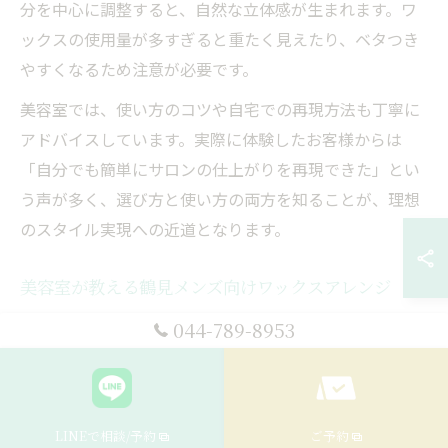
分を中心に調整すると、自然な立体感が生まれます。ワ
ックスの使用量が多すぎると重たく見えたり、ベタつき
やすくなるため注意が必要です。
美容室では、使い方のコツや自宅での再現方法も丁寧に
アドバイスしています。実際に体験したお客様からは
「自分でも簡単にサロンの仕上がりを再現できた」とい
う声が多く、選び方と使い方の両方を知ることが、理想
のスタイル実現への近道となります。
美容室が教える鶴見メンズ向けワックスアレンジ
鶴見エリアの美容室では、メンズ向けのワックスアレン
044-789-8953
ジに特化した提案が充実しています。ビジネスシーンか
らカジュアルまで、シーンに応じて使い分けられるアレ
ンジ方法が人気です。例えば、前髪を上げて爽やかに見
LINEで相談/予約
ご予約
せたい場合は、ドライな質感のワックスを使い、毛先に