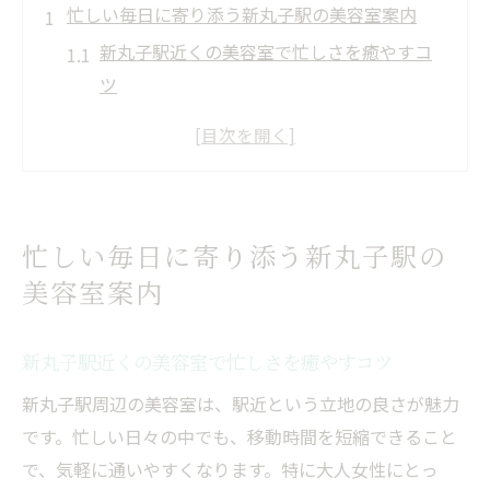
忙しい毎日に寄り添う新丸子駅の美容室案内
新丸子駅近くの美容室で忙しさを癒やすコ
ツ
美容室選びで重視したい通いやすさのポイ
ント
おすすめ美容室の特徴を徹底解説
メンズにも人気の新丸子駅美容室事情
忙しい毎日に寄り添う新丸子駅の
安さとサービス両立の美容室選び方とは
美容室案内
髪質改善で大人女性が輝く美容室体験
美容室で叶える髪質改善の魅力と実感
新丸子駅近くの美容室で忙しさを癒やすコツ
大人女性に最適なヘアケアメニューの特徴
新丸子駅周辺の美容室は、駅近という立地の良さが魅力
髪質改善に強い美容室の選び方ポイント
です。忙しい日々の中でも、移動時間を短縮できること
丁寧なカウンセリングが支える美髪体験
で、気軽に通いやすくなります。特に大人女性にとっ
大人女性向け美容室の口コミや評判を紹介