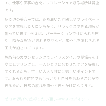
て、仕事や家事の合間にリフレッシュできる場所は貴重
上質な美しさを叶える新丸子の美容室選び
です。
美容室選びで重視したい上質な空間の魅力
駅周辺の美容室では、落ち着いた雰囲気やプライベート
大人女性のための美容室サービス比較
空間を重視したサロンも多く、リラックスできる環境が
おすすめ美容室で叶う理想のヘアスタイル
整っています。例えば、パーテーションで仕切られた席
トレンド感ある美容室の特徴をチェック
や、静かなBGMが流れる空間など、癒やしを感じられる
工夫が施されています。
ヘアセットやアレンジも得意な美容室紹介
ヘアケア重視なら新丸子駅の美容室が最適
施術前のカウンセリングでライフスタイルや髪悩みを丁
寧にヒアリングし、一人ひとりに合わせたケアを提案し
ヘアケアに強い美容室で美髪を目指す理由
てくれる点も、忙しい大人女性には嬉しいポイントで
美容室のヘッドスパでリラックス体験
す。限られた時間でもしっかりと自分を労わることがで
髪の悩みに応える美容室選びのヒント
きるため、日常の疲れを癒やすきっかけになります。
美容室で受けられる髪質改善メニュー解説
髪と頭皮の健康を守る美容室の工夫とは
美容室選びで重視したい通いやすさのポイント
自分らしいヘアへ導く新丸子駅周辺の美容室