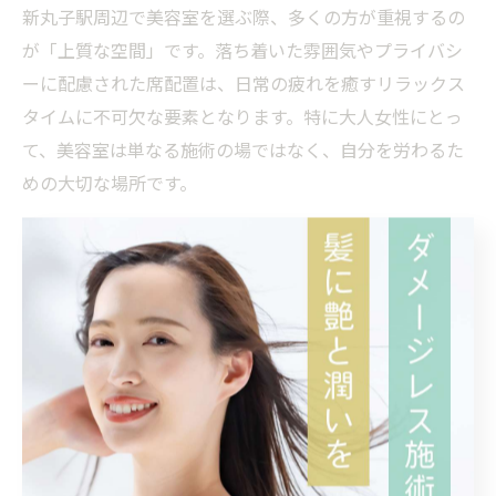
新丸子駅周辺で美容室を選ぶ際、多くの方が重視するの
が「上質な空間」です。落ち着いた雰囲気やプライバシ
ーに配慮された席配置は、日常の疲れを癒すリラックス
タイムに不可欠な要素となります。特に大人女性にとっ
て、美容室は単なる施術の場ではなく、自分を労わるた
めの大切な場所です。
例えば、パーテーションで区切られた席や、静かな
BGM、アロマの香りなど、細部にまでこだわった空間設
計があると、他のお客様の目を気にせずに過ごせます。
実際に「人目が気にならず、安心して相談できた」とい
う声も多く、リピートの理由になっていることがわかり
ます。
上質な空間を持つ美容室を選ぶことで、施術の満足度だ
けでなく、心身ともにリフレッシュできる体験が得られ