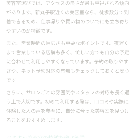
美容室選びでは、アクセスの良さが最も重視される傾向
美容室で見つかる自分だけのヘアスタイル
があります。新丸子駅近くの美容室なら、徒歩数分で到
カウンセリング重視の美容室が選ばれる理
着できるため、仕事帰りや買い物のついでにも立ち寄り
由
やすいのが特徴です。
骨格や髪質に合わせた美容室の技術力
また、営業時間の幅広さも重要なポイントです。夜遅く
オーダーメイドな提案が得意な美容室の魅
まで営業している店舗も多く、忙しい方でも自分の予定
力
に合わせて利用しやすくなっています。予約の取りやす
忙しい日常でも美しさを保つ美容室術
さや、ネット予約対応の有無もチェックしておくと安心
癒やし空間で叶う、大人女性のヘアケア探訪
です。
美容室の癒やし空間が大人女性に支持され
さらに、サロンごとの雰囲気やスタッフの対応も長く通
る理由
う上で大切です。初めて利用する際は、口コミや実際に
リラックスできる美容室の雰囲気を徹底解
体験した人の声を参考に、自分に合った美容室を見つけ
説
ることをおすすめします。
美容室で味わう上質な癒やし体験の流れ
おすすめ美容室の特徴を徹底解説