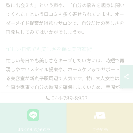
型に出会えた」という声や、「自分の悩みを親身に聞い
てくれた」という口コミも多く寄せられています。オー
ダーメイド提案が得意なサロンで、自分だけの美しさを
再発見してみてはいかがでしょうか。
忙しい日常でも美しさを保つ美容室術
忙しい毎日でも美しさをキープしたい方には、時短で再
現しやすいスタイル提案や、ホームケアまでサポートす
る美容室が新丸子駅周辺で人気です。特に大人女性は、
仕事や家事で自分の時間を確保しにくいため、手間がか
からず美しさが持続する工夫が重要になります。
044-789-8953
たとえば、まとまりやすいカットや、持ちの良いトリー
トメント、簡単なスタイリング方法のアドバイスなどが
代表的です。サロン帰りの美しさを自宅でもキープでき
LINEで相談/予約
ご予約