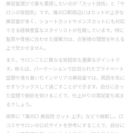
美容室選びで最も重視したいのが「カット技術」と「サ
美容室のトリートメント施術の満足度向上
ロンの雰囲気」です。溝の口駅周辺にはカットが上手な
法
美容室が多く、ショートカットやメンズカットにも対応
口コミで話題の髪質改善美容室を選ぶ基準
できる経験豊富なスタイリストが在籍しています。特に
髪のダメージケアに強い美容室のポイント
髪質や骨格に合わせた提案力は、お客様の理想を叶える
こだわり派が選ぶ溝の口駅の美容室事情
上で欠かせません。
美容室のカット技術で選ぶこだわりの基準
また、サロンごとに異なる雰囲気も重要なポイントで
溝の口駅周辺で人気の美容室トレンド紹介
す。例えば、パーテーションで区切られたプライベート
ショートカットが得意な美容室の特徴とは
空間や落ち着いたインテリアの美容室では、周囲を気に
メンズも満足できる美容室選びのコツ
せずリラックスして過ごすことができます。自分に合っ
た空間で施術を受けることで、仕上がりの満足度も高ま
美容室のサービスや雰囲気を比較して検討
るでしょう。
トレンドヘアを楽しむなら美容室活用術
実際に「溝の口 美容院 カット 上手」などで検索し、口
最新トレンドヘアを美容室で叶える方法
コミやサロンの公式サイトを参考にすることで、自分に
美容室でおすすめされる旬のヘアスタイル