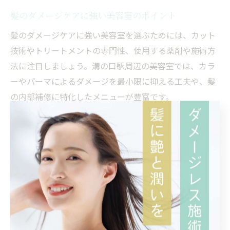
髪のダメージケアに強い美容室のポイント
髪のダメージケアに強い美容室を選ぶためには、カット
技術やトリートメントの専門性、使用する薬剤や施術方
法に注目しましょう。溝の口駅周辺の美容室では、カラ
ーやパーマによるダメージを最小限に抑える工夫や、髪
の内部補修に特化したメニューが豊富です。
例えば、イルミナカラーやブリーチなどのカラー施術で
も、髪への負担を軽減するトリートメントを併用するこ
とで、ツヤや手触りが格段にアップします。さらに、経
験豊富なスタイリストが髪質やダメージ度合いを見極
め、最適なケアプランを提案してくれる点も魅力です。
ダメージケアの成功例としては、施術前後で髪のまとま
りや指通りが改善されたという声が多く、定期的なケア