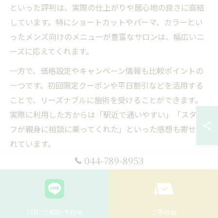
といった評判は、実際の仕上がりや居心地の良さに直結
しています。特にショートカットやパーマ、カラーとい
ったメンズ向けのメニューが豊富なサロンは、幅広いニ
ーズに応えてくれます。
一方で、価格設定やキャンペーン情報も比較ポイントの
一つです。初回限定クーポンや平日割引などを活用する
ことで、リーズナブルに施術を受けることができます。
実際に利用した方からは「駅近で通いやすい」「スタッ
フが親身に相談に乗ってくれた」といった感想も寄せら
れています。
044-789-8953
メンズカットが得意な美容室の特徴を解説
メンズカットが得意な美容室には、いくつかの共通する
特徴があります。まず、顔型や髪質、ライフスタイルに
LINEで相談/予約
ご予約