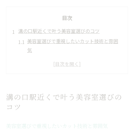
目次
溝の口駅近くで叶う美容室選びのコツ
美容室選びで重視したいカット技術と雰囲
気
溝の口駅周辺で美容室のアクセスを比較
美容室の口コミやランキングを活用するコ
ツ
トレンドに敏感な美容室の見分け方
溝の口駅近くで叶う美容室選びの
駅近美容室で叶う通いやすさのポイント
コツ
髪質改善も任せられる美容室の魅力
美容室で体験できる髪質改善の特徴と効果
美容室選びで重視したいカット技術と雰囲気
髪質改善メニューが豊富な美容室の探し方