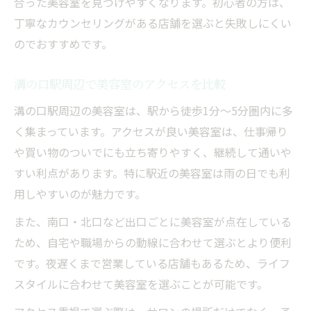
合った美容室を見つけやすくなります。初心者の方は、
美容室のスタイリスト提案で理想を実現
丁寧なカウンセリングがある店舗を選ぶと失敗しにくい
溝の口駅近くで流行ヘアを体験するメリッ
のでおすすめです。
ト
ヘアカラーやパーマのトレンド活用術
溝の口駅周辺で美容室のアクセスを比較
メンズも安心な美容室のサービスとは
溝の口駅周辺の美容室は、駅から徒歩1分～5分圏内に多
美容室で受けられるメンズ向けサービス特
く集まっています。アクセスが良い美容室は、仕事帰り
集
や買い物のついでにも立ち寄りやすく、継続して通いや
溝の口駅周辺で人気のメンズ美容室を選ぶ
すい利点があります。特に駅近の美容室は雨の日でも利
メンズカットが得意な美容室の特徴を解説
用しやすいのが魅力です。
男性も満足できる美容室の接客ポイント
また、南口・北口など出口ごとに美容室が点在している
美容室選びで重視すべきメンズメニュー
ため、自宅や職場からの動線に合わせて選ぶとより便利
髪のダメージを和らげる施術のポイント
です。夜遅くまで営業している店舗もあるため、ライフ
スタイルに合わせて美容室を選ぶことが可能です。
美容室でのダメージケア施術の基本と流れ
髪質改善に特化した美容室施術の魅力