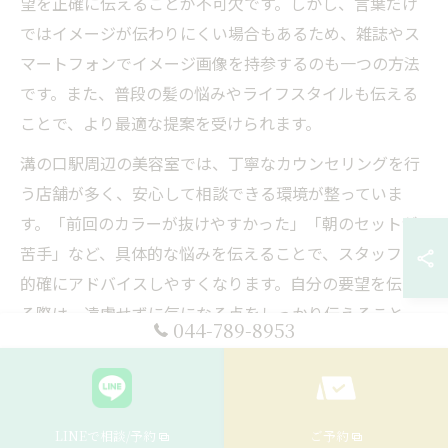
望を正確に伝えることが不可欠です。しかし、言葉だけ
ではイメージが伝わりにくい場合もあるため、雑誌やス
マートフォンでイメージ画像を持参するのも一つの方法
です。また、普段の髪の悩みやライフスタイルも伝える
ことで、より最適な提案を受けられます。
溝の口駅周辺の美容室では、丁寧なカウンセリングを行
う店舗が多く、安心して相談できる環境が整っていま
す。「前回のカラーが抜けやすかった」「朝のセットが
苦手」など、具体的な悩みを伝えることで、スタッフも
的確にアドバイスしやすくなります。自分の要望を伝え
る際は、遠慮せずに気になる点をしっかり伝えること
044-789-8953
が、満足度の高い美容室体験につながります。
口コミから探る理想の美容室スタ
LINEで相談/予約
ご予約