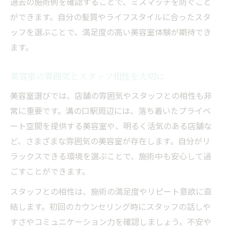
過去の施術例を確認することで、ミスマッチを防ぐこと
美容室スタッフの年齢層や役割も比較しよ
ができます。自分の髪質やライフスタイルに合ったスタ
う
ッフを選ぶことで、満足度の高い美容室体験が期待でき
美容室選びはスタッフ体制のチェックが大
ます。
切
美容室ごとのスタッフ人数や専門性を知る
美容室の雰囲気とスタッフ相性を大切に
美容室スタッフの担当制や指名制度を活用
美容室選びでは、店舗の雰囲気やスタッフとの相性も非
あなたに合う美容室スタッフ探しのコツ
常に重要です。溝の口駅周辺には、落ち着いたプライベ
美容室スタッフの得意技術を知るための質
ート空間を提供する美容室や、明るく活気のある店舗な
問例
ど、さまざまな雰囲気の美容室が存在します。自分がリ
美容室選びはスタッフとの相性が決め手
ラックスできる環境を選ぶことで、施術中も安心して過
美容室スタッフのプロフを活用した選び方
ごすことができます。
美容室スタッフの雰囲気や人柄も重視しよ
スタッフとの相性は、施術の満足度やリピート意欲に直
う
結します。初回のカウンセリング時にスタッフの話しや
美容室で自分の要望を伝えるコツとポイン
すさやコミュニケーション力を確認しましょう。不安や