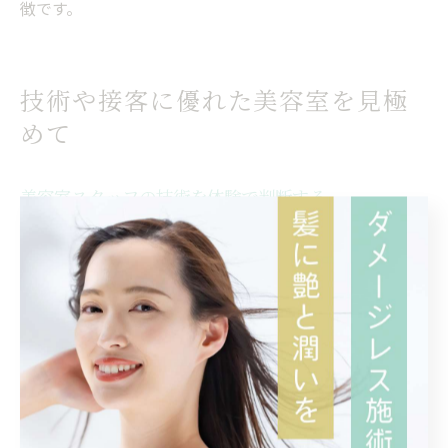
徴です。
技術や接客に優れた美容室を見極
めて
美容室スタッフの技術を体験で判断する
美容室選びで失敗しないためには、スタッフの技術力を
実際に体験して判断することが重要です。特に溝の口駅
周辺の美容室は店舗数が多く、技術や経験に差があるた
め、初回限定のカットやトリートメントメニューを利用
してみるのがおすすめです。体験を通じて、スタイリス
トが自分の髪質や要望をどれだけ丁寧にヒアリングし、
理想のヘアスタイルへ導いてくれるかを見極めましょ
う。