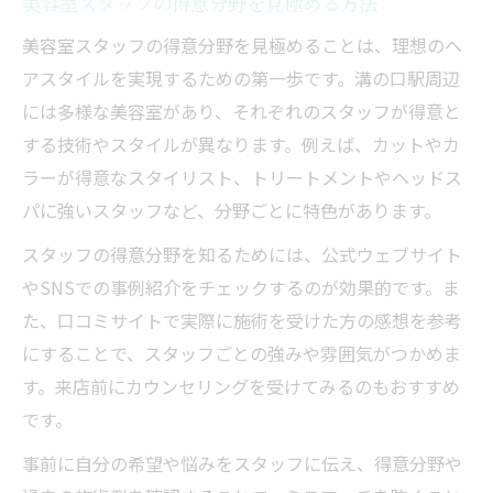
美容室スタッフの得意分野を見極める方法
溝の口駅周辺で人気の美容室スタッフ像
美容室スタッフの得意分野を見極めることは、理想のヘ
美容室スタッフの対応が信頼感に直結する
アスタイルを実現するための第一歩です。溝の口駅周辺
美容室の安心感はスタッフ選びから始まる
には多様な美容室があり、それぞれのスタッフが得意と
美容室で口コミ高評価スタッフの特徴とは
する技術やスタイルが異なります。例えば、カットやカ
技術や接客に優れた美容室を見極めて
ラーが得意なスタイリスト、トリートメントやヘッドス
美容室スタッフの技術を体験で判断する
パに強いスタッフなど、分野ごとに特色があります。
美容室の接客態度が選ばれる決め手に
スタッフの得意分野を知るためには、公式ウェブサイト
美容室で感じる技術力と安心感の関係
やSNSでの事例紹介をチェックするのが効果的です。ま
美容室スタッフの丁寧な対応に注目しよう
た、口コミサイトで実際に施術を受けた方の感想を参考
にすることで、スタッフごとの強みや雰囲気がつかめま
美容室選びは技術と接客の両立が重要
す。来店前にカウンセリングを受けてみるのもおすすめ
スタッフ構成が分かる美容室の選び方
です。
美容室のスタッフ構成を事前に確認する方
事前に自分の希望や悩みをスタッフに伝え、得意分野や
法