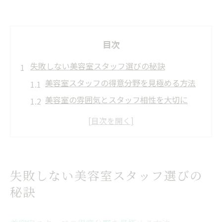
目次
失敗しない美容室スタッフ選びの秘訣
美容室スタッフの得意分野を見極める方法
美容室の雰囲気とスタッフ相性を大切に
美容室スタッフの経験や実績を知るポイン
ト
美容室選びで役立つ接客対応の見方
美容室スタッフの技術力をチェックするコ
失敗しない美容室スタッフ選びの
ツ
秘訣
溝の口駅周辺で信頼を得るスタッフとは
美容室スタッフが信頼される理由を解説