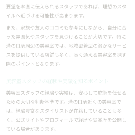
ト
要望を率直に伝えられるスタッフであれば、理想のスタ
口コミから探る理想の美容室スタッフ像
イルへ近づける可能性が高まります。
美容室の口コミでスタッフ評価をチェック
また、家族や友人の口コミも参考にしながら、自分に合
美容室スタッフの評判をSNSで調べる方法
った雰囲気やスタッフを見つけることが大切です。特に
溝の口駅周辺の美容室では、地域密着型の温かなサービ
美容室口コミから分かる信頼できるスタッ
スを提供している店舗も多く、長く通える美容室を探す
フ
際のポイントとなります。
美容室スタッフ選びで口コミを活かすポイ
ント
美容室スタッフの経験や実績を知るポイント
美容室口コミで見抜く技術と接客の質
美容室スタッフの経験や実績は、安心して施術を任せる
ための大切な判断基準です。溝の口駅近くの美容室で
は、経験豊富なスタイリストが在籍していることも多
く、公式サイトやプロフィールで経歴や受賞歴を公開し
ている場合があります。