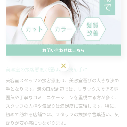
例えば、カウンセリング時に髪の悩みや希望をしっかり
聞き取ってくれるスタッフは、技術力と提案力の両立が
期待できます。また、施術中の手際やカットの正確さ、
仕上がり後のアドバイスなど、細かなポイントにも注目
してください。体験を重ねることで、自分に合う美容室
お問い合わせはこちら
スタッフを見つけやすくなります。
お問い合わせはこちら
美容室の接客態度が選ばれる決め手に
美容室スタッフの接客態度は、美容室選びの大きな決め
手となります。溝の口駅周辺では、リラックスできる雰
囲気や丁寧なコミュニケーションを重視する方が多く、
スタッフの人柄や気配りは満足度に直結します。特に、
初めて訪れる店舗では、スタッフの挨拶や言葉遣い、気
配りが安心感につながります。