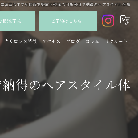
美容室おすすめ情報を徹底比較溝の口駅周辺で納得のヘアスタイル体験
Eで相談/予約
ご予約はこちら
当サロンの特徴
アクセス
ブログ
コラム
リクルート
カット
カラー
で納得のヘアスタイル体
パーマ
縮毛矯正
トリートメント