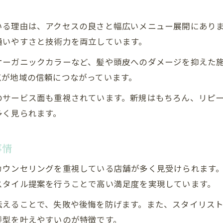
る
美容室で叶える大人女性向けヘアスタイル
いる理由は、アクセスの良さと幅広いメニュー展開にありま
美容室のプライベート空間でくつろぐ魅力
通いやすさと技術力を両立しています。
溝の口駅周辺で50代にも好評の美容室
オーガニックカラーなど、髪や頭皮へのダメージを抑えた
美容室選びで重視したいリラクゼーション
点が地域の信頼につながっています。
溝の口駅でメンズにも評判の美容室の特徴
のサービス面も重視されています。新規はもちろん、リピ
メンズにおすすめの溝の口駅美容室の魅力
多く見られます。
男性向けカットが得意な美容室の選び方
お問い合わせはこちら
お問い合わせはこちら
美容室で叶えるトレンドメンズヘアスタイル
事情
口コミで人気の美容室メンズ対応ポイント
カウンセリングを重視している店舗が多く見受けられます
ビジネスマンにも好評な美容室の工夫
スタイル提案を行うことで高い満足度を実現しています。
伝えることで、失敗や後悔を防げます。また、スタイリス
髪型を叶えやすいのが特徴です。