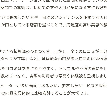
。個室やパーテーションで区切られた空間を提供している
口コミで高評価の美容室の特徴をチェック
た空間での施術は、初めての方や人目が気になる方にも好
人気美容室のトリートメントが選ばれる理由
ンジに挑戦したい方や、日々のメンテナンスを重視する方
ランキング上位の美容室が提供するサービス
りが両立している店舗を選ぶことで、満足度の高い美容体
美容室の口コミから分かる満足度の違い
実際の利用者が語る美容室体験談を紹介
髪質改善が得意な美容室を選ぶ理由とは
頼できる情報源のひとつです。しかし、全ての口コミが自
髪質改善が得意な美容室の施術内容を解説
スタッフが丁寧」など、具体的な内容が多い口コミには信
ダメージケアに強い美容室で美髪を目指す
した口コミは参考になりやすく、トラブルや不満の声にも
美容室で受けるトリートメントの効果とは
点数だけでなく、実際の利用者の写真や体験談も重視しま
髪質や悩みに合う美容室選びのポイント
リピーターが多い傾向にあるため、安定したサービスを提
縮毛矯正に対応した美容室の強みを紹介
ミの内容を具体的に比較検討することが大切です。
女性目線で見る溝の口駅の美容室事情
女性に選ばれる美容室のカウンセリング力