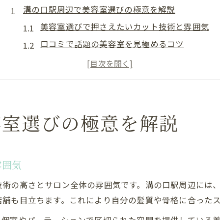
溝の口駅周辺で美容室選びの極意を解説
美容室選びで押さえたいカット技術と雰囲気
口コミで話題の美容室を見極めるコツ
溝の口駅周辺美容室の人気の理由を探る
丁寧なカウンセリングが評判の美容室事情
髪質や年齢に合わせた美容室の活用法
理想のヘアスタイルを叶える美容室の探し方
容室選びの極意を解説
美容室で理想に近づくためのポイントとは
ショートカットやボブが得意な美容室を発見
雰囲気
美容室の提案力とカウンセリングの魅力
溝の口駅周辺でメンズカットが評判の理由
技術の高さとサロン全体の雰囲気です。溝の口駅周辺には
美容室選びに迷ったときのおまかせ活用術
店舗も目立ちます。これにより自分の髪質や骨格に合った
人気や口コミで知る美容室のおすすめポイント