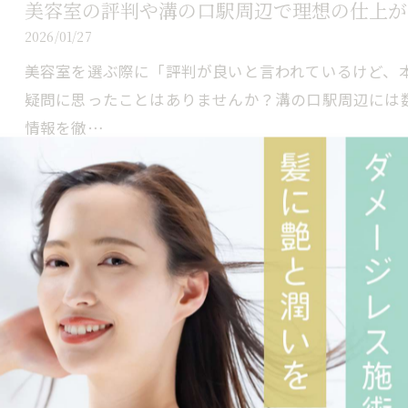
美容室の評判や溝の口駅周辺で理想の仕上が
2026/01/27
美容室を選ぶ際に「評判が良いと言われているけど、
疑問に思ったことはありませんか？溝の口駅周辺には
情報を徹…
美容室で叶える武蔵小杉駅近メンズカットと
2026/01/27
理想のメンズカットや髪質改善、どこで叶えられるか
を見つけたいものの、数多くのサロンや口コミ情報に
容室武蔵…